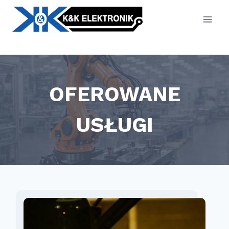
Przejdź
do
treści
OFEROWANE
USŁUGI